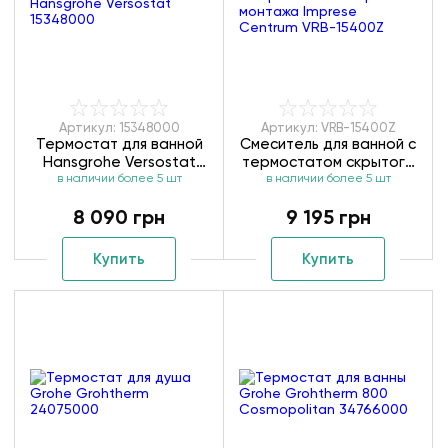
Артикул: 15348000
Артикул: VRB-15400Z
Термостат для ванной
Смеситель для ванной с
Hansgrohe Versostat
термостатом скрытого
в наличии более 5 шт
15348000
монтажа Imprese
в наличии более 5 шт
Centrum VRB-15400Z
8 090 грн
9 195 грн
Купить
Купить