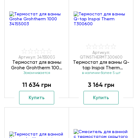
Артикул:
Артикул: 34155003
QTINSTHERMT300600
Термостат для ванны
Термостат для ванны Q-
Grohe Grohtherm 1000
tap Inspai Therm
Заканчивается
34155003
в наличии более 5 шт
T300600
11 634 грн
3 164 грн
Купить
Купить