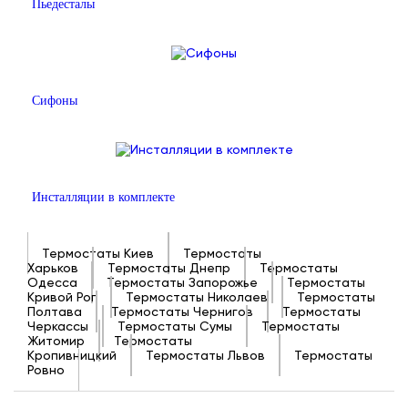
Пьедесталы
Сифоны
Инсталляции в комплекте
Термостаты Киев
Термостаты
Харьков
Термостаты Днепр
Термостаты
Одесса
Термостаты Запорожье
Термостаты
Кривой Рог
Термостаты Николаев
Термостаты
Полтава
Термостаты Чернигов
Термостаты
Черкассы
Термостаты Сумы
Термостаты
Житомир
Термостаты
Кропивницкий
Термостаты Львов
Термостаты
Ровно