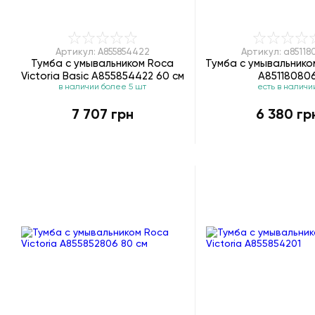
Артикул: A855854422
Артикул: a85118
Тумба с умывальником Roca
Тумба с умывальником
Victoria Basic A855854422 60 см
A85118080
в наличии более 5 шт
есть в наличи
7 707 грн
6 380 гр