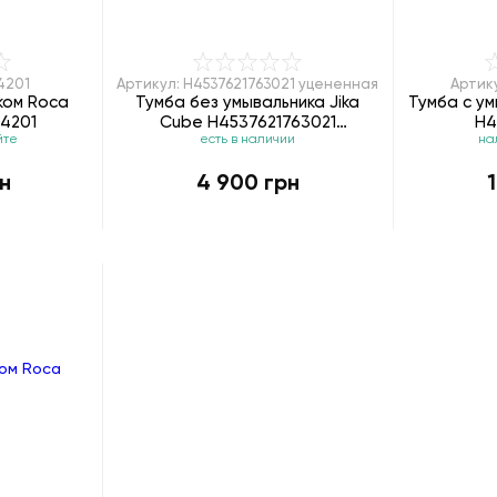
4201
Артикул: H4537621763021 уцененная
Артику
ком Roca
Тумба без умывальника Jika
Тумба с ум
54201
Cube H4537621763021
H4
йте
есть в наличии
на
уцененная
рн
4 900 грн