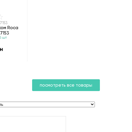
7153
ком Roca
7153
5 шт
н
посмотреть все товары