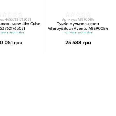
л: H4537621763021
Артикул: A88900B4
ывальником Jika Cube
Тумба с умывальником
537621763021
Villeroy&Boch Avento A88900B4
личие уточняйте
наличие уточняйте
10 051 грн
25 588 грн