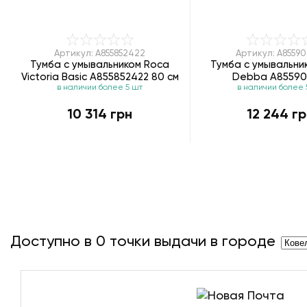
Артикул: A855852422
Артикул: A85590
Тумба с умывальником Roca
Тумба с умывальни
Victoria Basic A855852422 80 см
Debba A85590
в наличии более 5 шт
в наличии более 
10 314 грн
12 244 гр
Доступно в
0
точки выдачи в городе