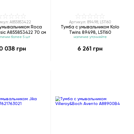
икул: A855853422
Артикул: 89498, L51160
 умывальником Roca
Тумба с умывальником Kolo
asic A855853422 70 см
Twins 89498, L51160
аличии более 5 шт
наличие уточняйте
0 038 грн
6 261 грн