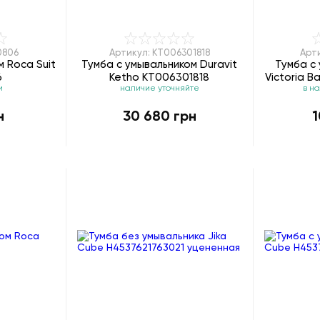
0806
Артикул: KT006301818
Арт
 Roca Suit
Тумба с умывальником Duravit
Тумба с
6
Ketho KT006301818
Victoria B
и
наличие уточняйте
в н
н
30 680 грн
1