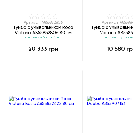
Артикул: A855852806
Артикул: A85588
Тумба с умывальником Roca
Тумба с умывальни
Victoria A855852806 80 см
Victoria A8558
в наличии более 5 шт
наличие уточня
20 333 грн
10 580 г