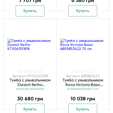
7 707 грн
6 380 грн
Купить
Купить
Артикул: KT006301818
Артикул: A855853422
Тумба с умывальником
Тумба с умывальником
Duravit Ketho
Roca Victoria Basic
наличие уточняйте
KT006301818
A855853422 70 см
в наличии более 5 шт
30 680 грн
10 038 грн
Купить
Купить