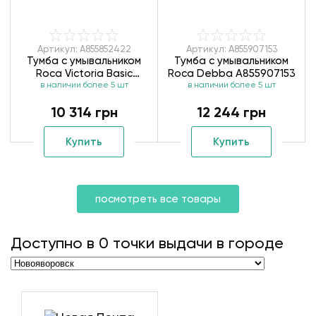
Артикул: A855852422
Артикул: A855907153
Тумба с умывальником
Тумба с умывальником
Roca Victoria Basic
Roca Debba A855907153
A855852422 80 см
в наличии более 5 шт
в наличии более 5 шт
10 314 грн
12 244 грн
Купить
Купить
посмотреть все товары
Доступно в
0
точки выдачи в городе