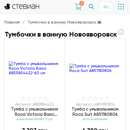
0
RU
Главная
Тумбочки в ванную Новояворовск 🌆
Тумбочки в ванную Новояворовск
Артикул: A855854422
Артикул: a851180806
Тумба с умывальником
Тумба с умывальником
Roca Victoria Basic
Roca Suit A851180806
A855854422 60 см
в наличии более 5 шт
есть в наличии