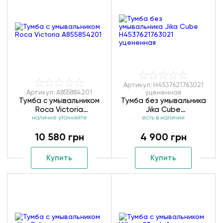
Артикул: H4537621763021
Артикул: A855884201
уцененная
Тумба с умывальником
Тумба без умывальника
Roca Victoria
Jika Cube
наличие уточняйте
A855854201
H4537621763021
есть в наличии
уцененная
10 580 грн
4 900 грн
Купить
Купить