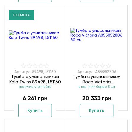
НОВИНКА
Артикул: 89498, L51160
Артикул: A855852806
Тумба с умывальником
Тумба с умывальником
Kolo Twins 89498, L51160
Roca Victoria
наличие уточняйте
A855852806 80 см
в наличии более 5 шт
6 261 грн
20 333 грн
Купить
Купить