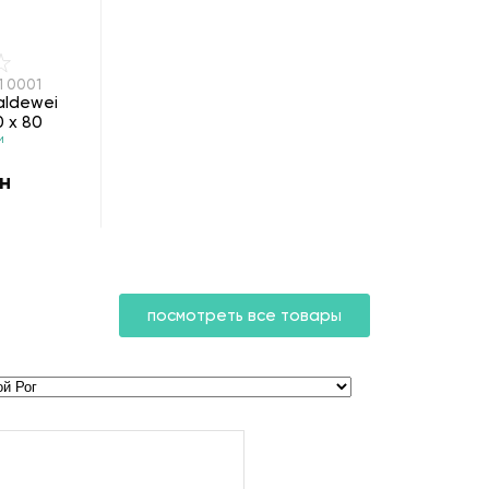
1 0001
aldewei
0 х 80
и
н
посмотреть все товары