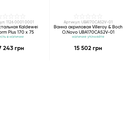
ул: 1126 0001 0001
Артикул: UBA170CAS2V-01
стальная Kaldewei
Ванна акриловая Villeroy & Boch
orm Plus 170 х 75
O.Novo UBA170CAS2V-01
есть в наличии
наличие уточняйте
7 243 грн
15 502 грн