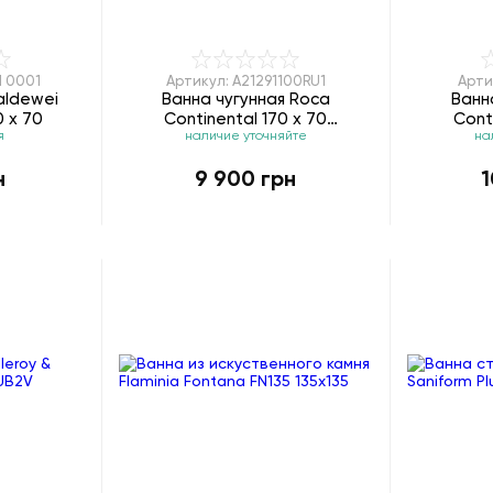
1 0001
Артикул: A21291100RU1
Арти
aldewei
Ванна чугунная Roca
Ванн
0 х 70
Continental 170 x 70
Cont
я
наличие уточняйте
на
A21291100RU1
н
9 900 грн
1