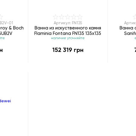
UB2V-01
Артикул: FN135
Артик
eroy & Boch
Ванна из искуственного камня
Ванна 
SUB2V
Flaminia Fontana FN135 135х135
Sanif
йте
наличие уточняйте
н
152 319 грн