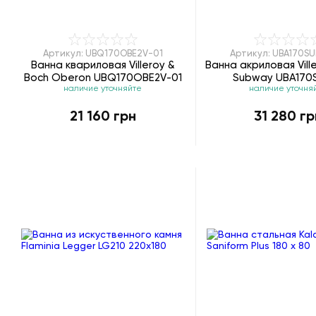
Артикул: UBQ170OBE2V-01
Артикул: UBA170S
Ванна квариловая Villeroy &
Ванна акриловая Vill
Boch Oberon UBQ170OBE2V-01
Subway UBA170
наличие уточняйте
наличие уточня
21 160 грн
31 280 гр