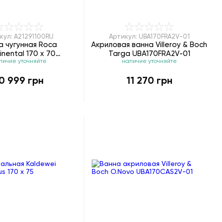
кул: A21291100RU
Артикул: UBA170FRA2V-01
а чугунная Roca
Акриловая ванна Villeroy & Boch
inental 170 x 70
Targa UBA170FRA2V-01
личие уточняйте
наличие уточняйте
A21291100RU
0 999 грн
11 270 грн