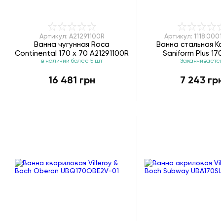
Артикул: A21291100R
Артикул: 1118 000
Ванна чугунная Roca
Ванна стальная K
Continental 170 x 70 A21291100R
Saniform Plus 17
в наличии более 5 шт
Заканчиваетс
16 481 грн
7 243 гр