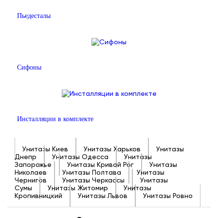
Пьедесталы
Сифоны
Инсталляции в комплекте
Унитазы Киев
Унитазы Харьков
Унитазы
Днепр
Унитазы Одесса
Унитазы
Запорожье
Унитазы Кривой Рог
Унитазы
Николаев
Унитазы Полтава
Унитазы
Чернигов
Унитазы Черкассы
Унитазы
Сумы
Унитазы Житомир
Унитазы
Кропивницкий
Унитазы Львов
Унитазы Ровно