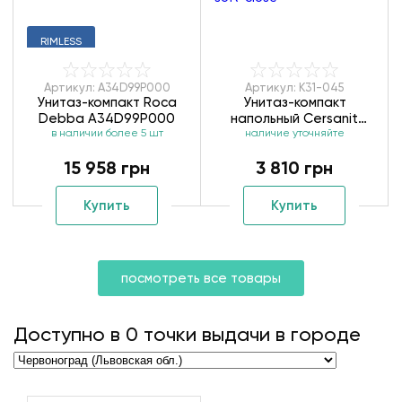
RIMLESS
Артикул: A34D99P000
Артикул: K31-045
Унитаз-компакт Roca
Унитаз-компакт
Debba A34D99P000
напольный Cersanit
в наличии более 5 шт
Carina CleanOn K31-045
наличие уточняйте
soft-close
15 958 грн
3 810 грн
Купить
Купить
посмотреть все товары
Доступно в
0
точки выдачи в городе