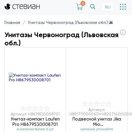
0
RU
Главная
Унитазы Червоноград (Львовская обл.) 🌆
Унитазы Червоноград (Львовская
обл.)
Артикул:
Артикул: H8679530008701
H8917110000631+H82071400000
Унитаз-компакт Laufen
Подвесной унитаз Jika
Pro H8679530008701
Mio
в наличии более 5 шт
H8917110000631+H82071400
наличие уточняйте