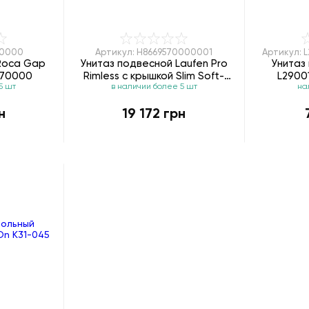
70000
Артикул: H8669570000001
Артикул: 
Roca Gap
Унитаз подвесной Laufen Pro
Унитаз 
470000
Rimless с крышкой Slim Soft-
L2900
5 шт
в наличии более 5 шт
на
Close H8669570000001
н
19 172 грн