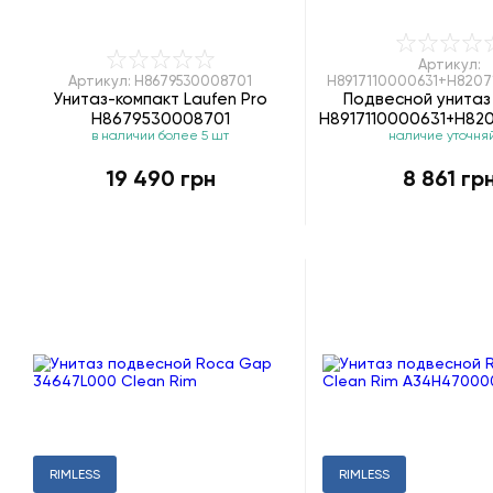
Артикул:
Артикул: H8679530008701
H8917110000631+H820
Унитаз-компакт Laufen Pro
Подвесной унитаз 
H8679530008701
H8917110000631+H82
в наличии более 5 шт
наличие уточня
19 490 грн
8 861 гр
RIMLESS
RIMLESS