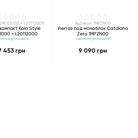
L29001000 + L20112000
Артикул: 1MPZN00
компакт Kolo Style
Унитаз под моноблок Catalano
1000 + L20112000
Zero 1MPZN00
личие уточняйте
наличие уточняйте
7 453 грн
9 090 грн