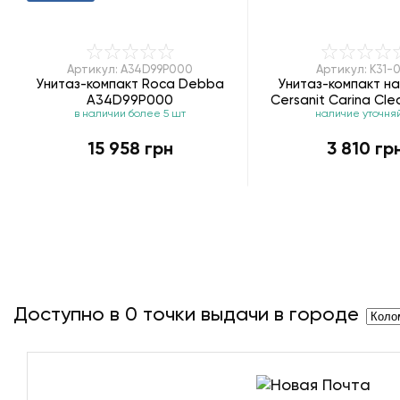
Артикул: A34D99P000
Артикул: K31-
Унитаз-компакт Roca Debba
Унитаз-компакт н
A34D99P000
Cersanit Carina Cle
в наличии более 5 шт
наличие уточня
045 soft-clo
15 958 грн
3 810 гр
Доступно в
0
точки выдачи в городе