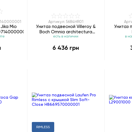
7140000001
Артикул: 5684HR01
Арт
Jika Mio
Унитаз подвесной Villeroy &
Унитаз 
07140000001
Boch Omnia architectura
йте
есть в наличии
в н
5684HR01 DirectFlush
н
6 436 грн
RIMLESS