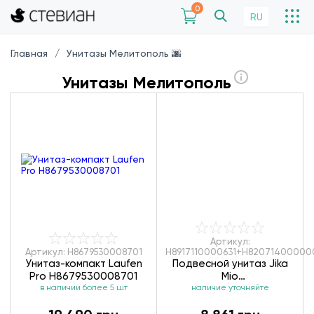
0
RU
Главная
Унитазы Мелитополь 🌆
Унитазы Мелитополь
Артикул:
Артикул: H8679530008701
H8917110000631+H82071400000
Унитаз-компакт Laufen
Подвесной унитаз Jika
Pro H8679530008701
Mio
в наличии более 5 шт
H8917110000631+H82071400
наличие уточняйте