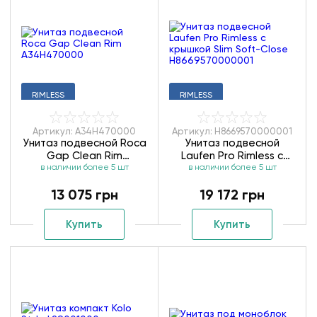
RIMLESS
RIMLESS
Артикул: A34H470000
Артикул: H8669570000001
Унитаз подвесной Roca
Унитаз подвесной
Gap Clean Rim
Laufen Pro Rimless с
в наличии более 5 шт
A34H470000
крышкой Slim Soft-Close
в наличии более 5 шт
H8669570000001
13 075 грн
19 172 грн
Купить
Купить