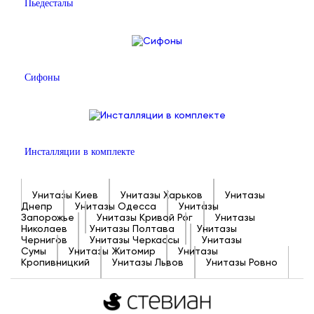
Пьедесталы
Сифоны
Инсталляции в комплекте
Унитазы Киев
Унитазы Харьков
Унитазы
Днепр
Унитазы Одесса
Унитазы
Запорожье
Унитазы Кривой Рог
Унитазы
Николаев
Унитазы Полтава
Унитазы
Чернигов
Унитазы Черкассы
Унитазы
Сумы
Унитазы Житомир
Унитазы
Кропивницкий
Унитазы Львов
Унитазы Ровно