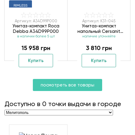
RIMLESS
Артикул: A34D99P000
Артикул: K31-045
Унитаз-компакт Roca
Унитаз-компакт
Debba A34D99P000
напольный Cersanit
в наличии более 5 шт
Carina CleanOn K31-045
наличие уточняйте
soft-close
15 958 грн
3 810 грн
Купить
Купить
посмотреть все товары
Доступно в
0
точки выдачи в городе