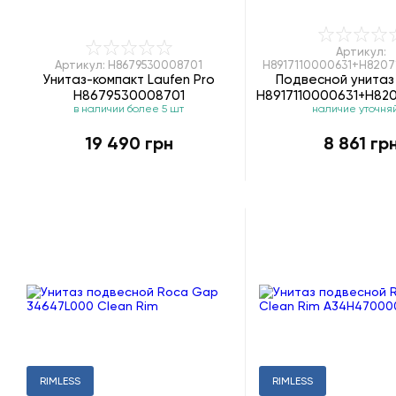
Артикул:
Артикул: H8679530008701
H8917110000631+H820
Унитаз-компакт Laufen Pro
Подвесной унитаз 
H8679530008701
H8917110000631+H82
в наличии более 5 шт
наличие уточня
19 490 грн
8 861 гр
RIMLESS
RIMLESS