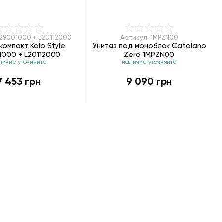
L29001000 + L20112000
Артикул: 1MPZN00
компакт Kolo Style
Унитаз под моноблок Catalano
1000 + L20112000
Zero 1MPZN00
личие уточняйте
наличие уточняйте
7 453 грн
9 090 грн