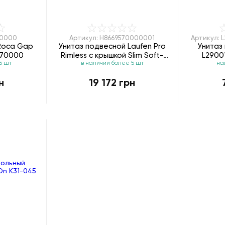
70000
Артикул: H8669570000001
Артикул: 
Roca Gap
Унитаз подвесной Laufen Pro
Унитаз 
470000
Rimless с крышкой Slim Soft-
L2900
5 шт
в наличии более 5 шт
на
Close H8669570000001
н
19 172 грн