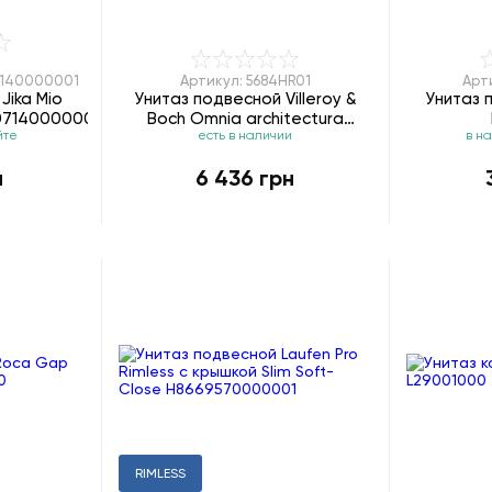
7140000001
Артикул: 5684HR01
Арт
Jika Mio
Унитаз подвесной Villeroy &
Унитаз 
07140000001
Boch Omnia architectura
йте
есть в наличии
в н
5684HR01 DirectFlush
н
6 436 грн
RIMLESS