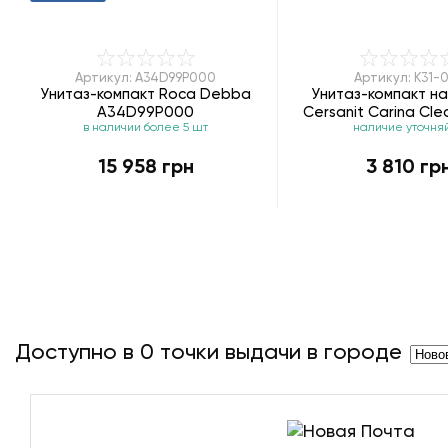
Артикул: A34D99P000
Артикул: K31-
Унитаз-компакт Roca Debba
Унитаз-компакт н
A34D99P000
Cersanit Carina Cle
в наличии более 5 шт
наличие уточня
045 soft-clo
15 958 грн
3 810 гр
Доступно в
0
точки выдачи в городе