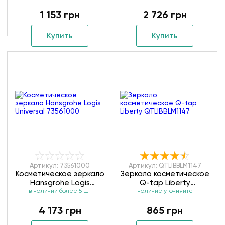
1 153 грн
2 726 грн
Купить
Купить
Артикул: 73561000
Артикул: QTLIBBLM1147
Косметическое зеркало
Зеркало косметическое
Hansgrohe Logis
Q-tap Liberty
Universal 73561000
в наличии более 5 шт
наличие уточняйте
QTLIBBLM1147
4 173 грн
865 грн