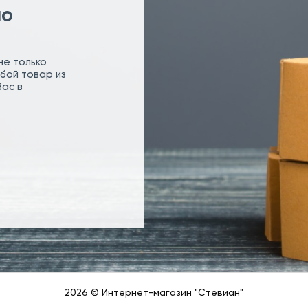
по
не только
бой товар из
Вас в
2026 © Интернет-магазин "Стевиан"