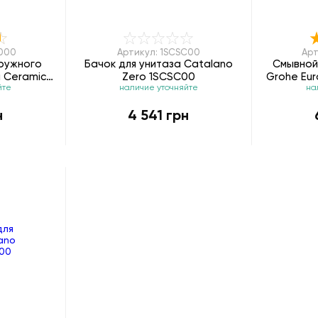
7000
Артикул: 1SCSC00
Арт
ружного
Бачок для унитаза Catalano
Смывной
 Ceramic
Zero 1SCSC00
Grohe Eu
йте
наличие уточняйте
на
н
4 541 грн