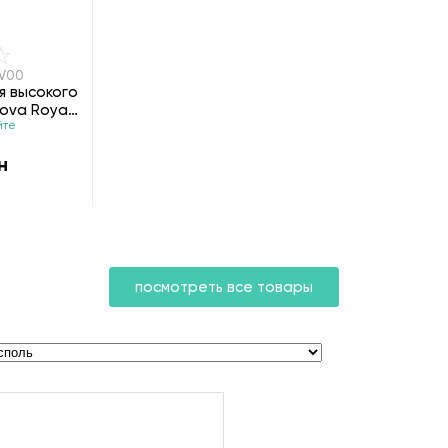
CV00
я высокого
ova Royal
йте
н
посмотреть все товары