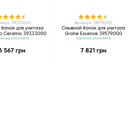
икул: 39333000
Артикул: 39579000
 бачок для унитаза
Смывной бачок для унитаза
ro Ceramic 39333000
Grohe Essence 39579000
личие уточняйте
наличие уточняйте
6 567 грн
7 821 грн