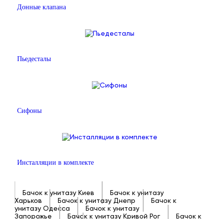
Донные клапана
Пьедесталы
Сифоны
Инсталляции в комплекте
Бачок к унитазу Киев
Бачок к унитазу
Харьков
Бачок к унитазу Днепр
Бачок к
унитазу Одесса
Бачок к унитазу
Запорожье
Бачок к унитазу Кривой Рог
Бачок к