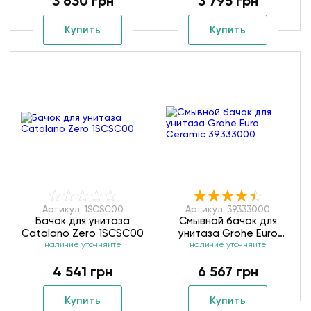
3 630 грн
3 795 грн
Купить
Купить
Артикул: 1SCSC00
Артикул: 39333000
Бачок для унитаза
Смывной бачок для
Catalano Zero 1SCSC00
унитаза Grohe Euro
наличие уточняйте
Ceramic 39333000
наличие уточняйте
4 541 грн
6 567 грн
Купить
Купить