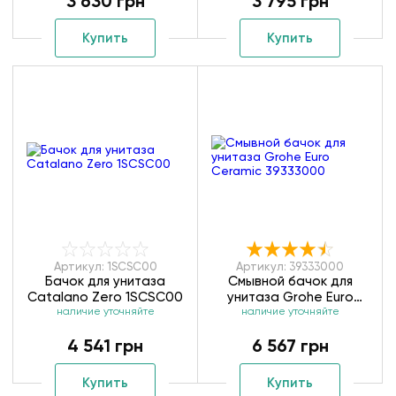
3 630 грн
3 795 грн
Купить
Купить
Артикул: 1SCSC00
Артикул: 39333000
Бачок для унитаза
Смывной бачок для
Catalano Zero 1SCSC00
унитаза Grohe Euro
наличие уточняйте
Ceramic 39333000
наличие уточняйте
4 541 грн
6 567 грн
Купить
Купить