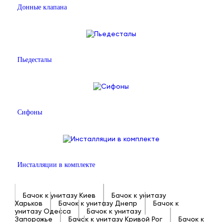
Донные клапана
Пьедесталы
Сифоны
Инсталляции в комплекте
Бачок к унитазу Киев
Бачок к унитазу
Харьков
Бачок к унитазу Днепр
Бачок к
унитазу Одесса
Бачок к унитазу
Запорожье
Бачок к унитазу Кривой Рог
Бачок к