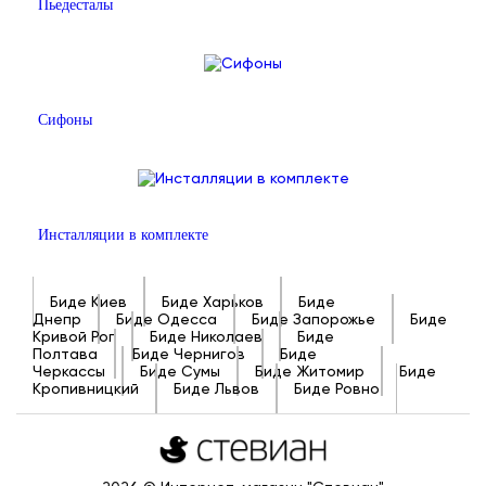
Пьедесталы
Сифоны
Инсталляции в комплекте
Биде Киев
Биде Харьков
Биде
Днепр
Биде Одесса
Биде Запорожье
Биде
Кривой Рог
Биде Николаев
Биде
Полтава
Биде Чернигов
Биде
Черкассы
Биде Сумы
Биде Житомир
Биде
Кропивницкий
Биде Львов
Биде Ровно