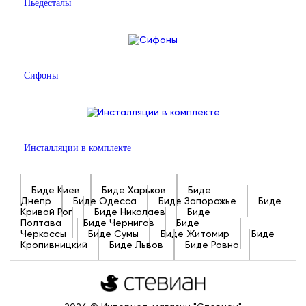
Пьедесталы
Сифоны
Инсталляции в комплекте
Биде Киев
Биде Харьков
Биде
Днепр
Биде Одесса
Биде Запорожье
Биде
Кривой Рог
Биде Николаев
Биде
Полтава
Биде Чернигов
Биде
Черкассы
Биде Сумы
Биде Житомир
Биде
Кропивницкий
Биде Львов
Биде Ровно