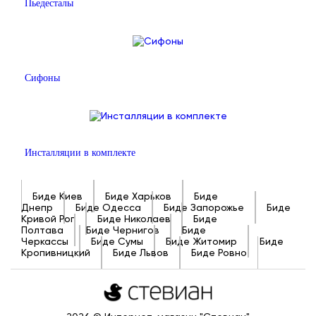
Пьедесталы
Сифоны
Инсталляции в комплекте
Биде Киев
Биде Харьков
Биде
Днепр
Биде Одесса
Биде Запорожье
Биде
Кривой Рог
Биде Николаев
Биде
Полтава
Биде Чернигов
Биде
Черкассы
Биде Сумы
Биде Житомир
Биде
Кропивницкий
Биде Львов
Биде Ровно