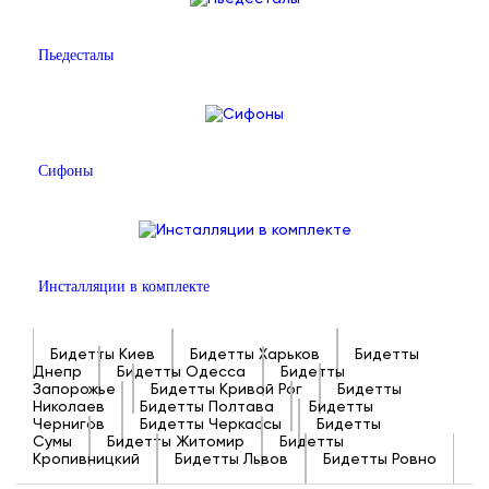
Пьедесталы
Сифоны
Инсталляции в комплекте
Бидетты Киев
Бидетты Харьков
Бидетты
Днепр
Бидетты Одесса
Бидетты
Запорожье
Бидетты Кривой Рог
Бидетты
Николаев
Бидетты Полтава
Бидетты
Чернигов
Бидетты Черкассы
Бидетты
Сумы
Бидетты Житомир
Бидетты
Кропивницкий
Бидетты Львов
Бидетты Ровно