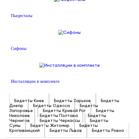
Пьедесталы
Сифоны
Инсталляции в комплекте
Бидетты Киев
Бидетты Харьков
Бидетты
Днепр
Бидетты Одесса
Бидетты
Запорожье
Бидетты Кривой Рог
Бидетты
Николаев
Бидетты Полтава
Бидетты
Чернигов
Бидетты Черкассы
Бидетты
Сумы
Бидетты Житомир
Бидетты
Кропивницкий
Бидетты Львов
Бидетты Ровно