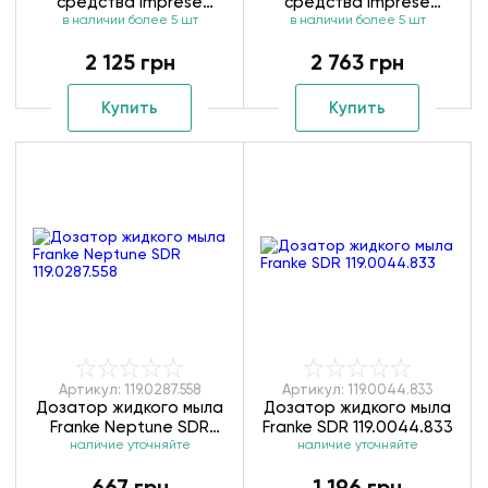
средства Imprese
средства Imprese
в наличии более 5 шт
Podzima Ledove
в наличии более 5 шт
Podzima Ledove
ZMK01170130
ZMK02170830
2 125 грн
2 763 грн
Купить
Купить
Артикул: 119.0287.558
Артикул: 119.0044.833
Дозатор жидкого мыла
Дозатор жидкого мыла
Franke Neptune SDR
Franke SDR 119.0044.833
наличие уточняйте
119.0287.558
наличие уточняйте
667 грн
1 196 грн