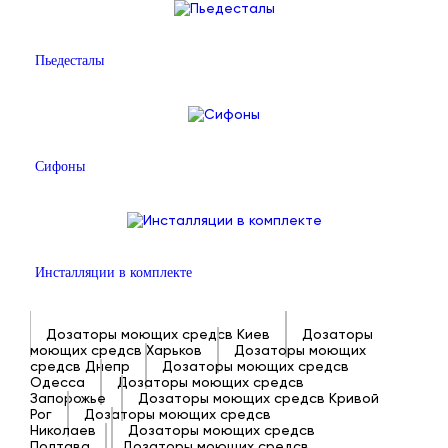
Пьедесталы
Сифоны
Инсталляции в комплекте
Дозаторы моющих средсв Киев
Дозаторы
моющих средсв Харьков
Дозаторы моющих
средсв Днепр
Дозаторы моющих средсв
Одесса
Дозаторы моющих средсв
Запорожье
Дозаторы моющих средсв Кривой
Рог
Дозаторы моющих средсв
Николаев
Дозаторы моющих средсв
Полтава
Дозаторы моющих средсв