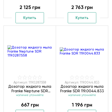
ZMK01170130
ZMK02170830
2 125 грн
2 763 грн
Купить
Купить
Артикул: 119.0287.558
Артикул: 119.0044.833
Дозатор жидкого мыла
Дозатор жидкого мыла
Franke Neptune SDR
Franke SDR 119.0044.833
наличие уточняйте
119.0287.558
наличие уточняйте
667 грн
1 196 грн