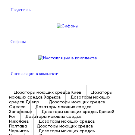
Пьедесталы
Сифоны
Инсталляции в комплекте
Дозаторы моющих средсв Киев
Дозаторы
моющих средсв Харьков
Дозаторы моющих
средсв Днепр
Дозаторы моющих средсв
Одесса
Дозаторы моющих средсв
Запорожье
Дозаторы моющих средсв Кривой
Рог
Дозаторы моющих средсв
Николаев
Дозаторы моющих средсв
Полтава
Дозаторы моющих средсв
Чернигов
Дозаторы моющих средсв