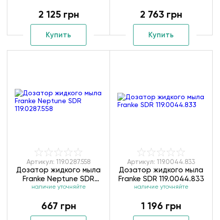
ZMK01170130
ZMK02170830
2 125 грн
2 763 грн
Купить
Купить
Артикул: 119.0287.558
Артикул: 119.0044.833
Дозатор жидкого мыла
Дозатор жидкого мыла
Franke Neptune SDR
Franke SDR 119.0044.833
наличие уточняйте
119.0287.558
наличие уточняйте
667 грн
1 196 грн