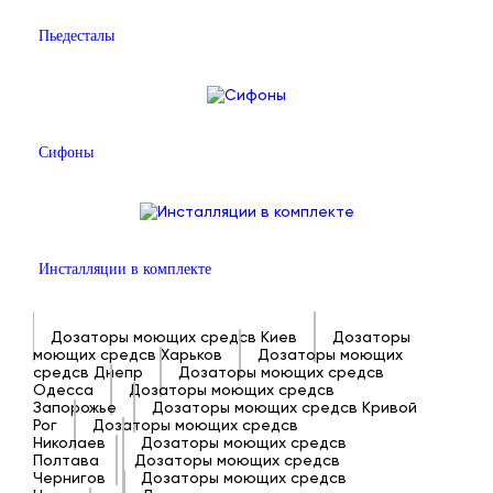
Пьедесталы
Сифоны
Инсталляции в комплекте
Дозаторы моющих средсв Киев
Дозаторы
моющих средсв Харьков
Дозаторы моющих
средсв Днепр
Дозаторы моющих средсв
Одесса
Дозаторы моющих средсв
Запорожье
Дозаторы моющих средсв Кривой
Рог
Дозаторы моющих средсв
Николаев
Дозаторы моющих средсв
Полтава
Дозаторы моющих средсв
Чернигов
Дозаторы моющих средсв