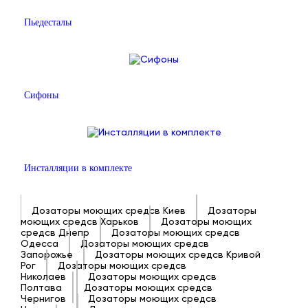
Пьедесталы
Сифоны
Инсталляции в комплекте
Дозаторы моющих средсв Киев
Дозаторы
моющих средсв Харьков
Дозаторы моющих
средсв Днепр
Дозаторы моющих средсв
Одесса
Дозаторы моющих средсв
Запорожье
Дозаторы моющих средсв Кривой
Рог
Дозаторы моющих средсв
Николаев
Дозаторы моющих средсв
Полтава
Дозаторы моющих средсв
Чернигов
Дозаторы моющих средсв