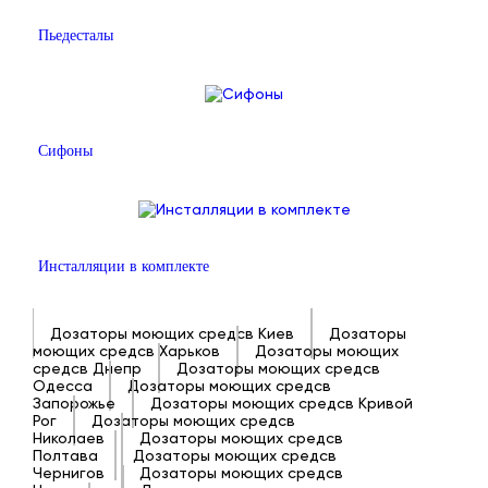
Пьедесталы
Сифоны
Инсталляции в комплекте
Дозаторы моющих средсв Киев
Дозаторы
моющих средсв Харьков
Дозаторы моющих
средсв Днепр
Дозаторы моющих средсв
Одесса
Дозаторы моющих средсв
Запорожье
Дозаторы моющих средсв Кривой
Рог
Дозаторы моющих средсв
Николаев
Дозаторы моющих средсв
Полтава
Дозаторы моющих средсв
Чернигов
Дозаторы моющих средсв