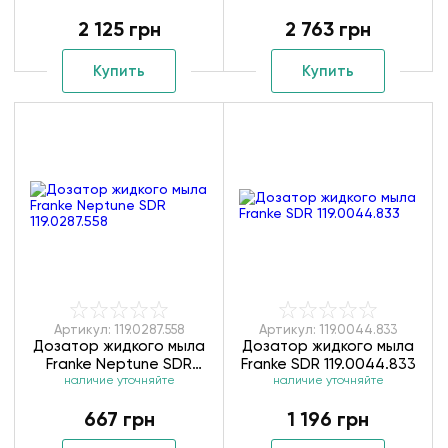
ZMK01170130
ZMK02170830
2 125 грн
2 763 грн
Купить
Купить
Артикул: 119.0287.558
Артикул: 119.0044.833
Дозатор жидкого мыла
Дозатор жидкого мыла
Franke Neptune SDR
Franke SDR 119.0044.833
наличие уточняйте
119.0287.558
наличие уточняйте
667 грн
1 196 грн