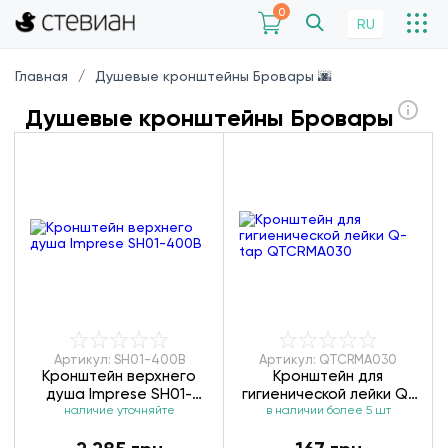
0
RU
Главная
Душевые кронштейны Бровары 🌆
Душевые кронштейны Бровары
Артикул: SH01-400B
Артикул: QTCRMA030
Кронштейн верхнего
Кронштейн для
душа Imprese SH01-
гигиенической лейки Q-
наличие уточняйте
400B
в наличии более 5 шт
tap QTCRMA030