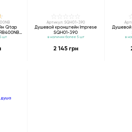
400NB
Артикул: SQH01-390
Арт
йн Qtap
Душевой кронштейн Imprese
Душевой
TRB400NB
SQH01-390
5 шт
в наличии более 5 шт
в н
вый
н
2 145 грн