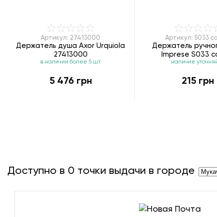
Артикул: 27413000
Артикул: S033 c
Держатель душа Axor Urquiola
Держатель ручно
27413000
Imprese S033 c
в наличии более 5 шт
наличие уточня
5 476 грн
215 грн
Доступно в
0
точки выдачи в городе