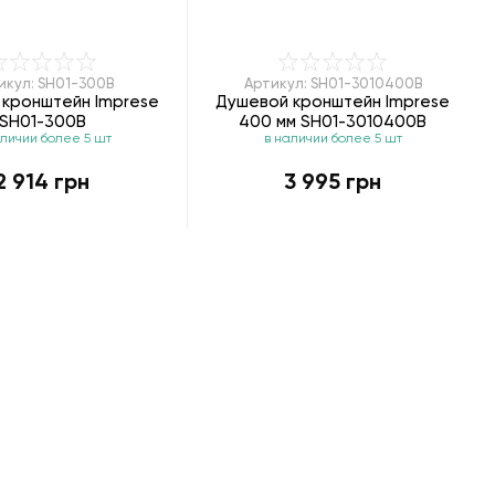
икул: SH01-300B
Артикул: SH01-3010400B
 кронштейн Imprese
Душевой кронштейн Imprese
SH01-300B
400 мм SH01-3010400B
аличии более 5 шт
в наличии более 5 шт
2 914 грн
3 995 грн