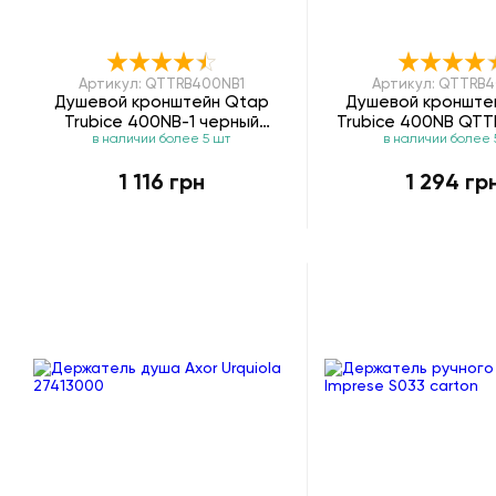
Артикул: QTTRB400NB1
Артикул: QTTRB
Душевой кронштейн Qtap
Душевой кронште
Trubice 400NB-1 черный
Trubice 400NB QT
в наличии более 5 шт
в наличии более 
матовый QTTRB400NB1
черный мато
1 116 грн
1 294 гр