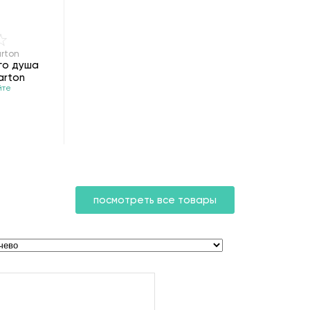
arton
го душа
arton
йте
посмотреть все товары