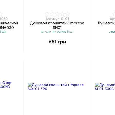
A030
Артикул: SH01
Ар
енической
Душевой кронштейн Imprese
Душевой
CRMA030
SH01
5 шт
в наличии более 5 шт
в н
651 грн