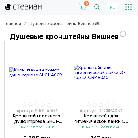
0
RU
Главная
Душевые кронштейны Вишнев 🌆
Душевые кронштейны Вишнев
Артикул: SH01-400B
Артикул: QTCRMA030
Кронштейн верхнего
Кронштейн для
душа Imprese SH01-
гигиенической лейки Q-
наличие уточняйте
400B
в наличии более 5 шт
tap QTCRMA030