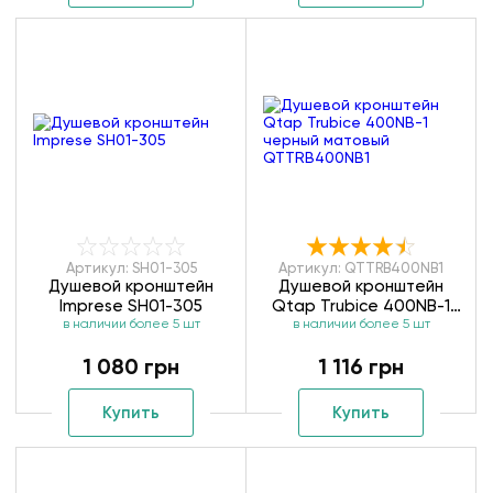
Артикул: SH01-305
Артикул: QTTRB400NB1
Душевой кронштейн
Душевой кронштейн
Imprese SH01-305
Qtap Trubice 400NB-1
в наличии более 5 шт
в наличии более 5 шт
черный матовый
QTTRB400NB1
1 080 грн
1 116 грн
Купить
Купить