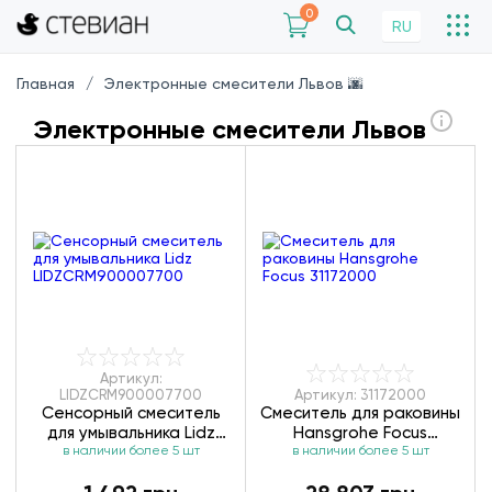
0
RU
Главная
Электронные смесители Львов 🌆
Электронные смесители Львов
Артикул:
LIDZCRM900007700
Артикул: 31172000
Сенсорный смеситель
Смеситель для раковины
для умывальника Lidz
Hansgrohe Focus
LIDZCRM900007700
в наличии более 5 шт
в наличии более 5 шт
31172000