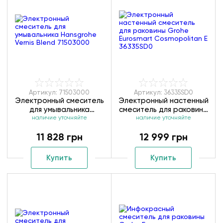
Артикул: 71503000
Артикул: 36335SD0
Электронный смеситель
Электронный настенный
для умывальника
смеситель для раковины
Hansgrohe Vernis Blend
наличие уточняйте
Grohe Eurosmart
наличие уточняйте
71503000
Cosmopolitan E
11 828 грн
12 999 грн
36335SD0
Купить
Купить