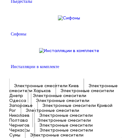
Пьедесталы
Сифоны
Инсталляции в комплекте
Электронные смесители Киев
Электронные
смесители Харьков
Электронные смесители
Днепр
Электронные смесители
Одесса
Электронные смесители
Запорожье
Электронные смесители Кривой
Рог
Электронные смесители
Николаев
Электронные смесители
Полтава
Электронные смесители
Чернигов
Электронные смесители
Черкассы
Электронные смесители
Сумы
Электронные смесители