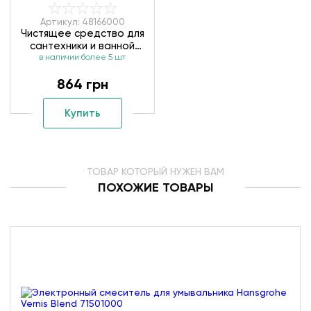
Артикул: 48166000
Чистящее средство для
сантехники и ванной
в наличии более 5 шт
комнаты Grohe
Grohclean 48166000
864 грн
Купить
ТОВАР КОТОРЫЙ НУЖЕН ВАМ
ПОХОЖИЕ ТОВАРЫ