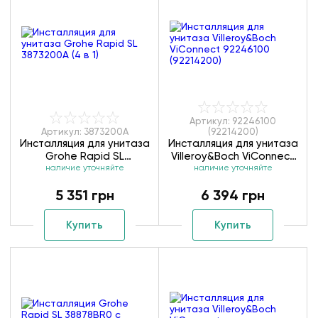
Артикул: 92246100
Артикул: 3873200A
(92214200)
Инсталляция для унитаза
Инсталляция для унитаза
Grohe Rapid SL
Villeroy&Boch ViConnect
3873200А (4 в 1)
наличие уточняйте
92246100 (92214200)
наличие уточняйте
5 351 грн
6 394 грн
Купить
Купить