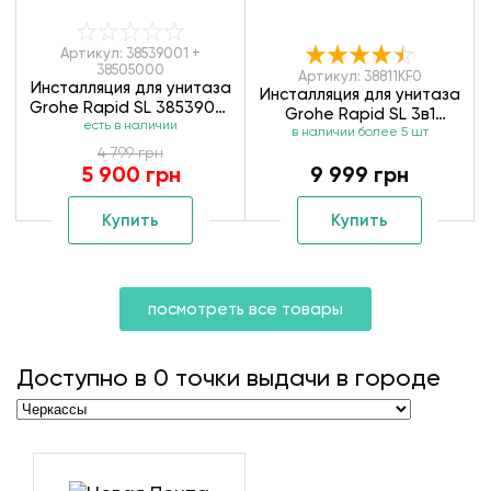
Артикул: 38539001 +
38505000
Артикул: 38811KF0
Инсталляция для унитаза
Инсталляция для унитаза
Grohe Rapid SL 38539001
Grohe Rapid SL 3в1
+ клавиша смыва Grohe
есть в наличии
в наличии более 5 шт
38811KF0
38505000
4 799 грн
5 900 грн
9 999 грн
Купить
Купить
посмотреть все товары
Доступно в
0
точки выдачи в городе