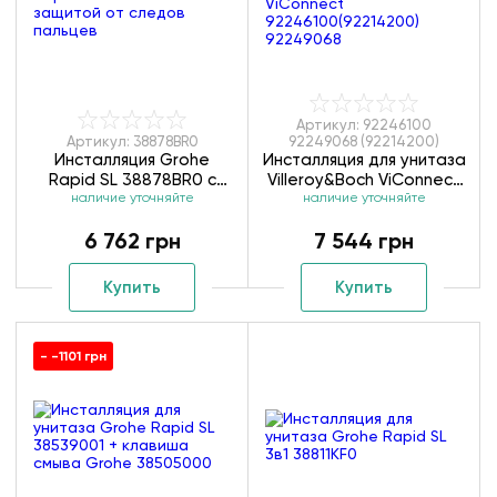
Артикул: 92246100
Артикул: 38878BR0
92249068 (92214200)
Инсталляция Grohe
Инсталляция для унитаза
Rapid SL 38878BR0 с
Villeroy&Boch ViConnect
защитой от следов
наличие уточняйте
92246100(92214200)
наличие уточняйте
пальцев
92249068
6 762 грн
7 544 грн
Купить
Купить
- -1101 грн