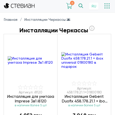
0
RU
Главная
Инсталляции Черкассы 🌆
Инсталляции Черкассы
Артикул:
Артикул: i8120
458.178.21.1+01800180
Инсталляция для унитаза
Инсталляция Geberit
Imprese 3в1 i8120
Duofix 458.178.21.1 + ibox
в наличии более 5 шт
universal 01800180
в наличии более 5 шт