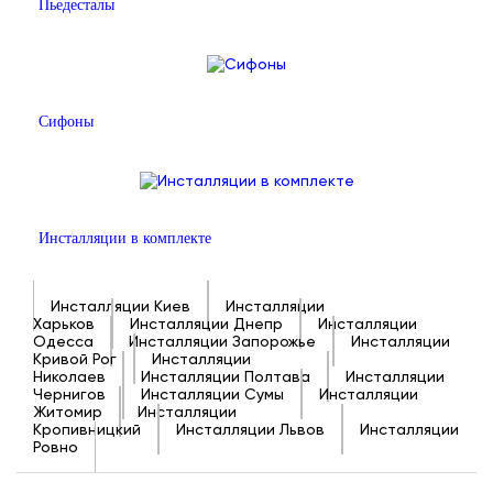
Пьедесталы
Сифоны
Инсталляции в комплекте
Инсталляции Киев
Инсталляции
Харьков
Инсталляции Днепр
Инсталляции
Одесса
Инсталляции Запорожье
Инсталляции
Кривой Рог
Инсталляции
Николаев
Инсталляции Полтава
Инсталляции
Чернигов
Инсталляции Сумы
Инсталляции
Житомир
Инсталляции
Кропивницкий
Инсталляции Львов
Инсталляции
Ровно