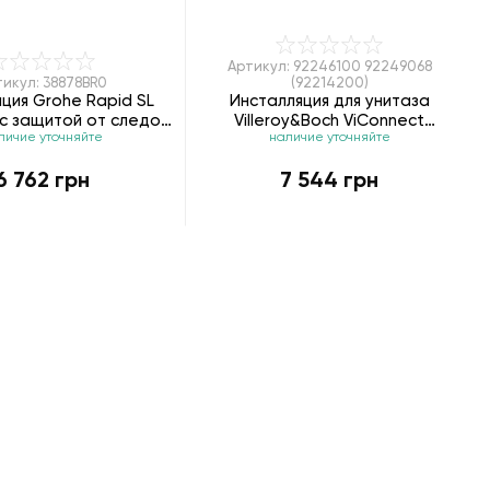
Артикул: 92246100 92249068
икул: 38878BR0
(92214200)
ция Grohe Rapid SL
Инсталляция для унитаза
с защитой от следов
Villeroy&Boch ViConnect
личие уточняйте
наличие уточняйте
пальцев
92246100(92214200) 92249068
6 762 грн
7 544 грн