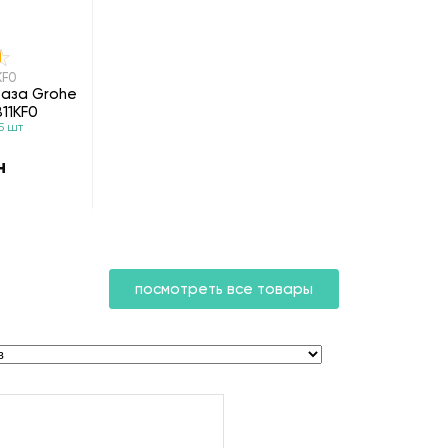
KF0
таза Grohe
811KF0
5 шт
н
посмотреть все товары