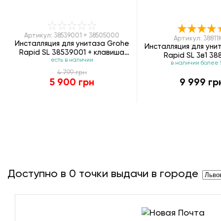
Артикул: 38539001 + 38505000
Артикул: 38811
Инсталляция для унитаза Grohe
Инсталляция для уни
Rapid SL 38539001 + клавиша
Rapid SL 3в1 38
есть в наличии
смыва Grohe 38505000
в наличии более 
4 799 грн
5 900 грн
9 999 гр
Доступно в
0
точки выдачи в городе