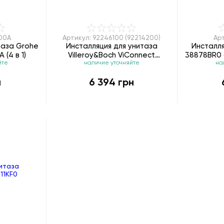
200A
Артикул: 92246100 (92214200)
Арт
таза Grohe
Инсталляция для унитаза
Инсталля
 (4 в 1)
Villeroy&Boch ViConnect
38878BR0 
йте
наличие уточняйте
на
92246100 (92214200)
н
6 394 грн