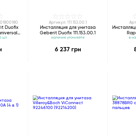
1+01800180
Артикул: 111.153.00.1
Арт
t Duofix
Инсталляция для унитаза
Инсталляц
universal
Geberit Duofix 111.153.00.1
Rap
5 шт
наличие уточняйте
в н
н
6 237 грн