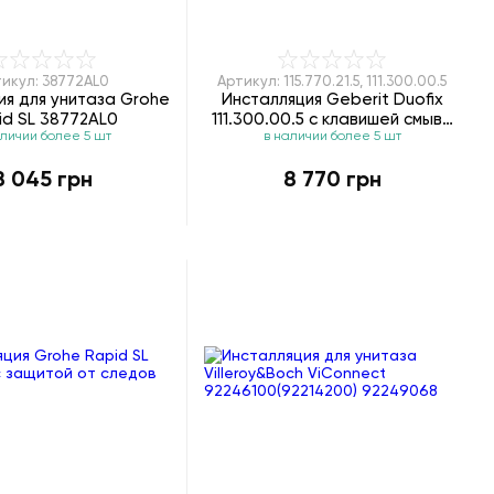
икул: 38772AL0
Артикул: 115.770.21.5, 111.300.00.5
ия для унитаза Grohe
Инсталляция Geberit Duofix
id SL 38772AL0
111.300.00.5 с клавишей смыва
аличии более 5 шт
в наличии более 5 шт
Geberit Sigma01 115.770.21.5
8 045 грн
8 770 грн