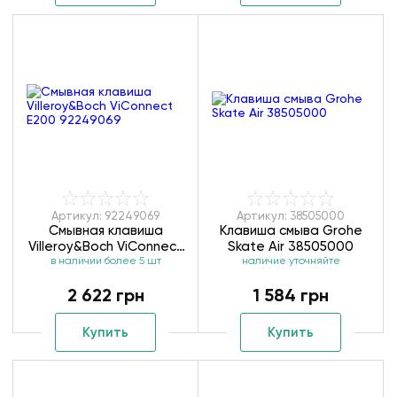
Артикул: 92249069
Артикул: 38505000
Смывная клавиша
Клавиша смыва Grohe
Villeroy&Boch ViConnect
Skate Air 38505000
в наличии более 5 шт
Е200 92249069
наличие уточняйте
2 622 грн
1 584 грн
Купить
Купить