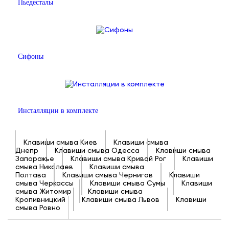
Пьедесталы
Сифоны
Инсталляции в комплекте
Клавиши смыва Киев
Клавиши смыва
Днепр
Клавиши смыва Одесса
Клавиши смыва
Запорожье
Клавиши смыва Кривой Рог
Клавиши
смыва Николаев
Клавиши смыва
Полтава
Клавиши смыва Чернигов
Клавиши
смыва Черкассы
Клавиши смыва Сумы
Клавиши
смыва Житомир
Клавиши смыва
Кропивницкий
Клавиши смыва Львов
Клавиши
смыва Ровно