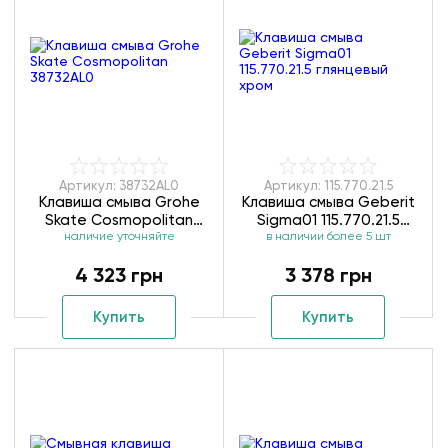
Артикул: 38732AL0
Артикул: 115.770.21.5
Клавиша смыва Grohe
Клавиша смыва Geberit
Skate Cosmopolitan
Sigma01 115.770.21.5
наличие уточняйте
38732AL0
в наличии более 5 шт
глянцевый хром
4 323 грн
3 378 грн
Купить
Купить