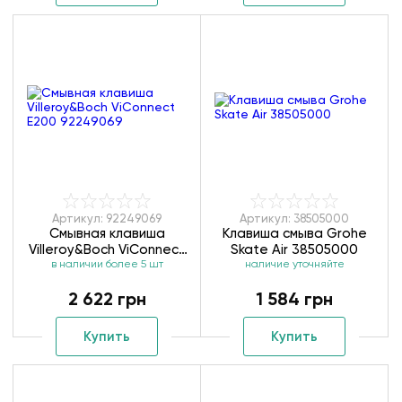
Артикул: 92249069
Артикул: 38505000
Смывная клавиша
Клавиша смыва Grohe
Villeroy&Boch ViConnect
Skate Air 38505000
в наличии более 5 шт
Е200 92249069
наличие уточняйте
2 622 грн
1 584 грн
Купить
Купить