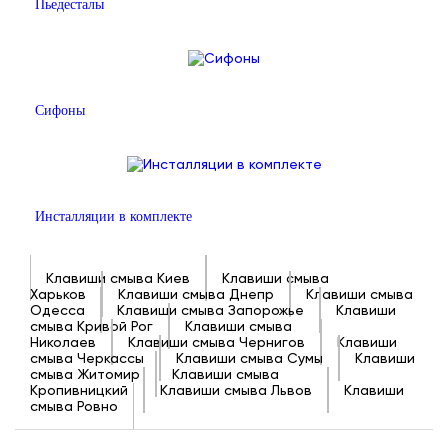
Пьедесталы
Сифоны
Инсталляции в комплекте
Клавиши смыва Киев
Клавиши смыва
Харьков
Клавиши смыва Днепр
Клавиши смыва
Одесса
Клавиши смыва Запорожье
Клавиши
смыва Кривой Рог
Клавиши смыва
Николаев
Клавиши смыва Чернигов
Клавиши
смыва Черкассы
Клавиши смыва Сумы
Клавиши
смыва Житомир
Клавиши смыва
Кропивницкий
Клавиши смыва Львов
Клавиши
смыва Ровно