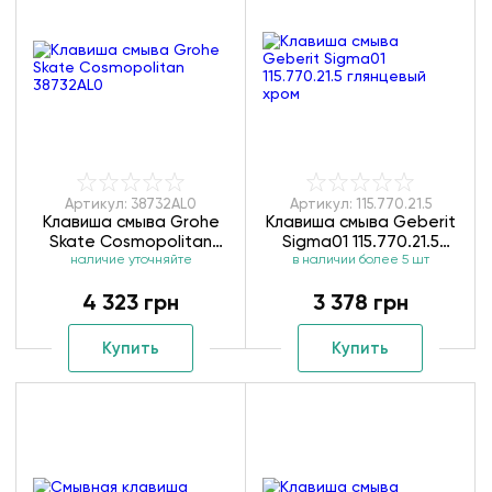
Артикул: 38732AL0
Артикул: 115.770.21.5
Клавиша смыва Grohe
Клавиша смыва Geberit
Skate Cosmopolitan
Sigma01 115.770.21.5
наличие уточняйте
38732AL0
в наличии более 5 шт
глянцевый хром
4 323 грн
3 378 грн
Купить
Купить