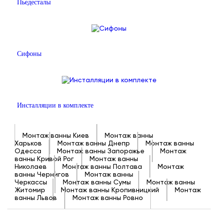
Пьедесталы
Сифоны
Инсталляции в комплекте
Монтаж ванны Киев
Монтаж ванны
Харьков
Монтаж ванны Днепр
Монтаж ванны
Одесса
Монтаж ванны Запорожье
Монтаж
ванны Кривой Рог
Монтаж ванны
Николаев
Монтаж ванны Полтава
Монтаж
ванны Чернигов
Монтаж ванны
Черкассы
Монтаж ванны Сумы
Монтаж ванны
Житомир
Монтаж ванны Кропивницкий
Монтаж
ванны Львов
Монтаж ванны Ровно