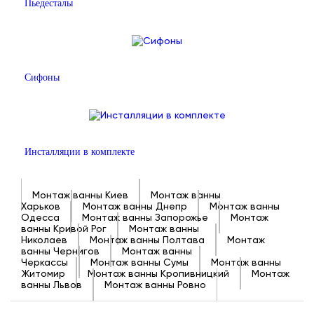
Пьедесталы
Сифоны
Инсталляции в комплекте
Монтаж ванны Киев
Монтаж ванны
Харьков
Монтаж ванны Днепр
Монтаж ванны
Одесса
Монтаж ванны Запорожье
Монтаж
ванны Кривой Рог
Монтаж ванны
Николаев
Монтаж ванны Полтава
Монтаж
ванны Чернигов
Монтаж ванны
Черкассы
Монтаж ванны Сумы
Монтаж ванны
Житомир
Монтаж ванны Кропивницкий
Монтаж
ванны Львов
Монтаж ванны Ровно