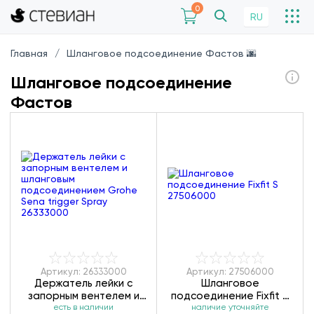
0
RU
Главная
Шланговое подсоединение Фастов 🌆
Шланговое подсоединение
Фастов
Артикул: 26333000
Артикул: 27506000
Держатель лейки с
Шланговое
запорным вентелем и
подсоединение Fixfit S
есть в наличии
шланговым
наличие уточняйте
27506000