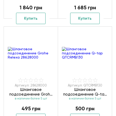
подсоединением Grohe
1 840 грн
1 685 грн
Sena trigger Spray
26333000
Купить
Купить
Артикул: 28628000
Артикул: QTCRMB130
Шланговое
Шланговое
подсоединение Grohe
подсоединение Q-tap
Relexa 28628000
в наличии более 5 шт
в наличии более 5 шт
QTCRMB130
495 грн
500 грн