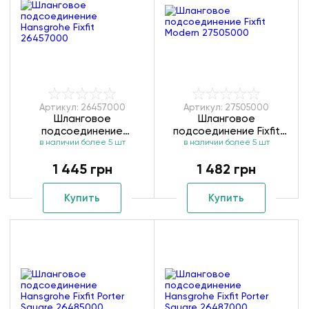
Артикул: 26457000
Артикул: 27505000
Шланговое
Шланговое
подсоединение
подсоединение Fixfit
в наличии более 5 шт
Hansgrohe Fixfit
Modern 27505000
в наличии более 5 шт
26457000
1 445 грн
1 482 грн
Купить
Купить