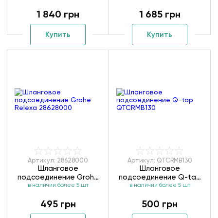
подсоединением Grohe
1 840 грн
1 685 грн
Sena trigger Spray
26333000
Купить
Купить
Артикул: 28628000
Артикул: QTCRMB130
Шланговое
Шланговое
подсоединение Grohe
подсоединение Q-tap
Relexa 28628000
в наличии более 5 шт
в наличии более 5 шт
QTCRMB130
495 грн
500 грн