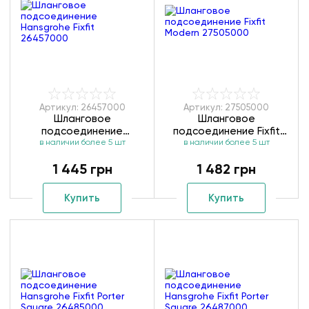
Артикул: 26457000
Артикул: 27505000
Шланговое
Шланговое
подсоединение
подсоединение Fixfit
в наличии более 5 шт
Hansgrohe Fixfit
Modern 27505000
в наличии более 5 шт
26457000
1 445 грн
1 482 грн
Купить
Купить