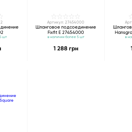
02
Артикул: 27454000
Арт
единение
Шланговое подсоединение
Шлангов
02
Fixfit E 27454000
Hansgro
5 шт
в наличии более 5 шт
в н
н
1 288 грн