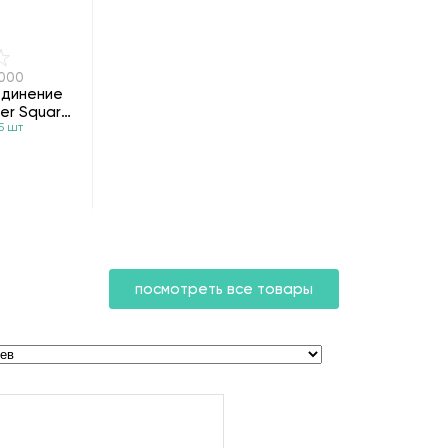
7000
единение
ter Square
5 шт
н
посмотреть все товары