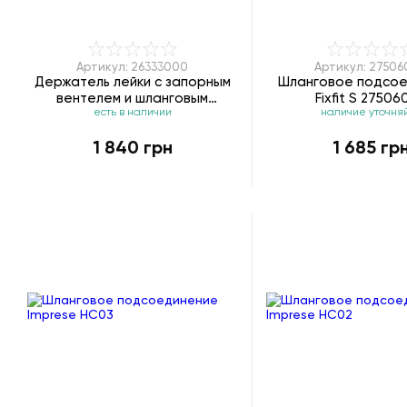
Артикул: 26333000
Артикул: 2750
Держатель лейки с запорным
Шланговое подсо
вентелем и шланговым
Fixfit S 2750
есть в наличии
наличие уточня
подсоединением Grohe Sena
trigger Spray 26333000
1 840 грн
1 685 гр