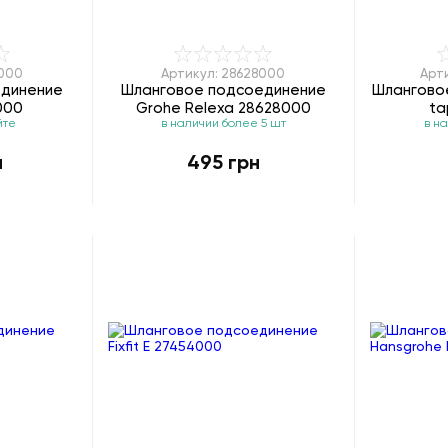
6000
Артикул: 28628000
Арт
единение
Шланговое подсоединение
Шлангово
6000
Grohe Relexa 28628000
ta
йте
в наличии более 5 шт
в н
н
495 грн