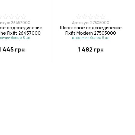
икул: 26457000
Артикул: 27505000
ое подсоединение
Шланговое подсоединение
he Fixfit 26457000
Fixfit Modern 27505000
аличии более 5 шт
в наличии более 5 шт
1 445 грн
1 482 грн