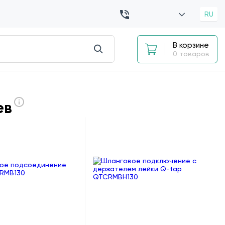
RU
В корзине
0 товаров
ев