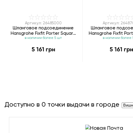
Артикул: 26485000
Артикул: 2648
Шланговое подсоединение
Шланговое подсо
Hansgrohe Fixfit Porter Square
Hansgrohe Fixfit Por
в наличии более 5 шт
в наличии более 
26485000
26487000
5 161 грн
5 161 гр
Доступно в
0
точки выдачи в городе