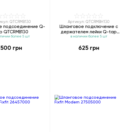
икул: QTCRMB130
Артикул: QTCRMBH130
е подсоединение Q-
Шланговое подключение с
p QTCRMB130
держателем лейки Q-tap
аличии более 5 шт
в наличии более 5 шт
QTCRMBH130
500 грн
625 грн