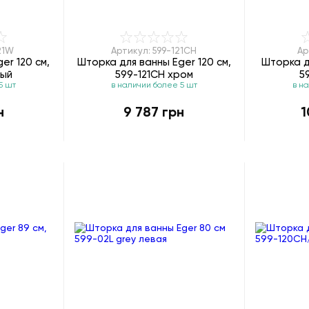
21W
Артикул: 599-121CH
Ар
er 120 см,
Шторка для ванны Eger 120 см,
Шторка д
лый
599-121CH хром
5
5 шт
в наличии более 5 шт
в н
н
9 787 грн
1