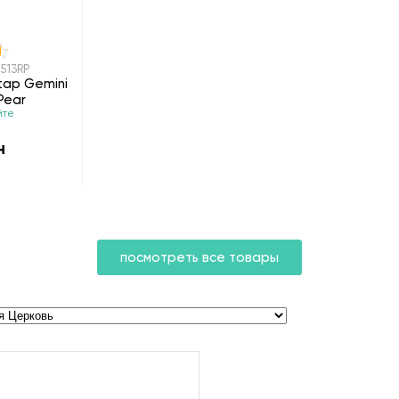
513RP
tap Gemini
Pear
йте
н
посмотреть все товары