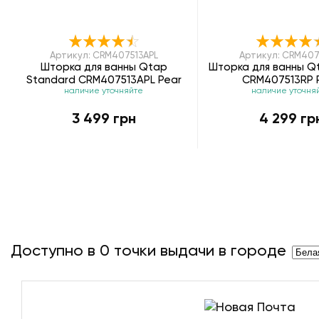
Артикул: CRM407513APL
Артикул: CRM407
Шторка для ванны Qtap
Шторка для ванны Q
Standard CRM407513APL Pear
CRM407513RP 
наличие уточняйте
наличие уточня
3 499 грн
4 299 гр
Доступно в
0
точки выдачи в городе