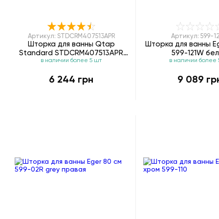
Артикул: STDCRM407513APR
Артикул: 599-1
Шторка для ванны Qtap
Шторка для ванны Eg
Standard STDCRM407513APR
599-121W бе
в наличии более 5 шт
в наличии более 
Pear
6 244 грн
9 089 гр