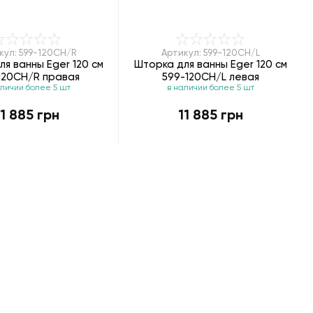
кул: 599-120CH/R
Артикул: 599-120CH/L
я ванны Eger 120 см
Шторка для ванны Eger 120 см
120CH/R правая
599-120CH/L левая
аличии более 5 шт
в наличии более 5 шт
11 885 грн
11 885 грн