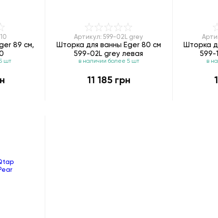
110
Артикул: 599-02L grey
Арти
er 89 см,
Шторка для ванны Eger 80 см
Шторка дл
0
599-02L grey левая
599-
5 шт
в наличии более 5 шт
в н
н
11 185 грн