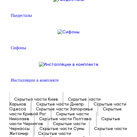
Пьедесталы
Сифоны
Инсталляции в комплекте
Скрытые части Киев
Скрытые части
Харьков
Скрытые части Днепр
Скрытые части
Одесса
Скрытые части Запорожье
Скрытые
части Кривой Рог
Скрытые части
Николаев
Скрытые части Полтава
Скрытые
части Чернигов
Скрытые части
Черкассы
Скрытые части Сумы
Скрытые части
Житомир
Скрытые части