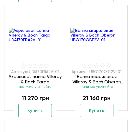
Артикул: UBA170FRA2V-01
Артикул: UBQ170OBE2V-01
Акриловая ванна Villeroy
Ванна квариловая
& Boch Targa
Villeroy & Boch Oberon
UBA170FRA2V-01
наличие уточняйте
UBQ170OBE2V-01
наличие уточняйте
11 270 грн
21 160 грн
Купить
Купить