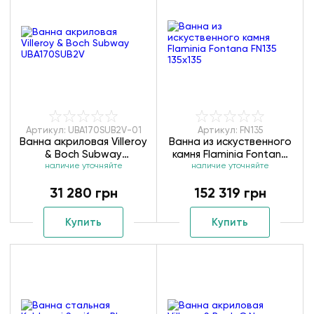
Артикул: UBA170SUB2V-01
Артикул: FN135
Ванна акриловая Villeroy
Ванна из искуственного
& Boch Subway
камня Flaminia Fontana
наличие уточняйте
UBA170SUB2V
наличие уточняйте
FN135 135х135
31 280 грн
152 319 грн
Купить
Купить