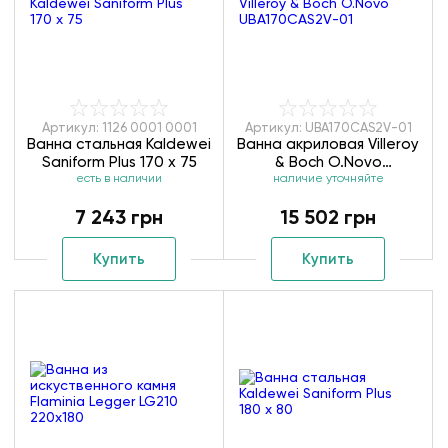
Артикул: 1126 0001 0001
Артикул: UBA170CAS2V-01
Ванна стальная Kaldewei
Ванна акриловая Villeroy
Saniform Plus 170 х 75
& Boch O.Novo
есть в наличии
UBA170CAS2V-01
наличие уточняйте
7 243 грн
15 502 грн
Купить
Купить