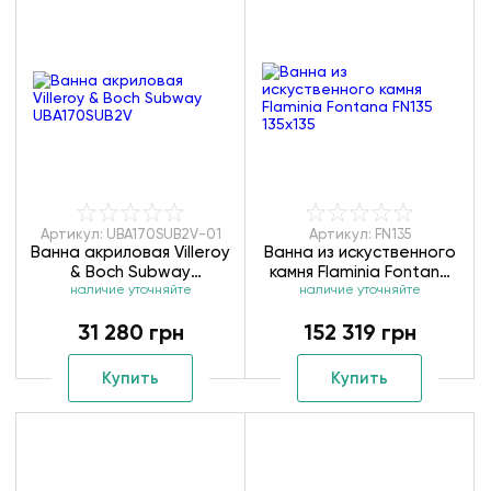
Артикул: UBA170SUB2V-01
Артикул: FN135
Ванна акриловая Villeroy
Ванна из искуственного
& Boch Subway
камня Flaminia Fontana
наличие уточняйте
UBA170SUB2V
наличие уточняйте
FN135 135х135
31 280 грн
152 319 грн
Купить
Купить