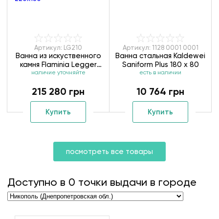
Артикул: LG210
Артикул: 1128 0001 0001
Ванна из искуственного
Ванна стальная Kaldewei
камня Flaminia Legger
Saniform Plus 180 х 80
наличие уточняйте
LG210 220х180
есть в наличии
215 280 грн
10 764 грн
Купить
Купить
посмотреть все товары
Доступно в
0
точки выдачи в городе