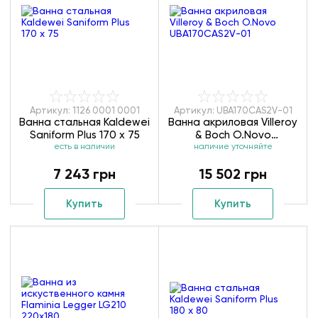
Артикул: 1126 0001 0001
Артикул: UBA170CAS2V-01
Ванна стальная Kaldewei
Ванна акриловая Villeroy
Saniform Plus 170 х 75
& Boch O.Novo
есть в наличии
UBA170CAS2V-01
наличие уточняйте
7 243 грн
15 502 грн
Купить
Купить