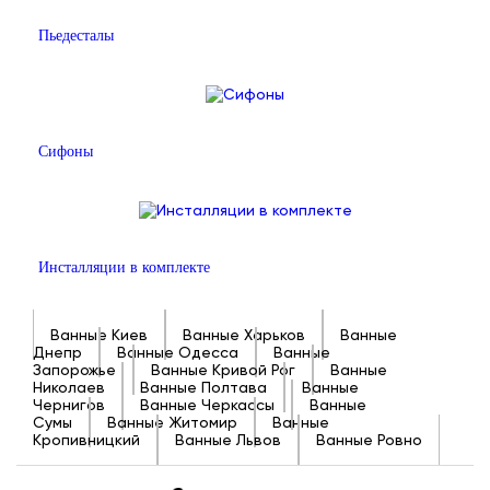
Пьедесталы
Сифоны
Инсталляции в комплекте
Ванные Киев
Ванные Харьков
Ванные
Днепр
Ванные Одесса
Ванные
Запорожье
Ванные Кривой Рог
Ванные
Николаев
Ванные Полтава
Ванные
Чернигов
Ванные Черкассы
Ванные
Сумы
Ванные Житомир
Ванные
Кропивницкий
Ванные Львов
Ванные Ровно