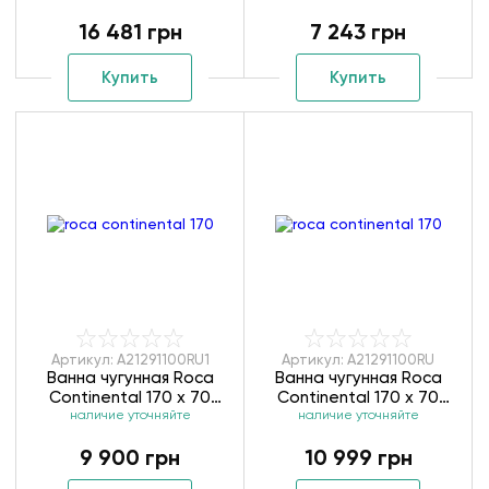
16 481 грн
7 243 грн
Купить
Купить
Артикул: A21291100RU1
Артикул: A21291100RU
Ванна чугунная Roca
Ванна чугунная Roca
Continental 170 x 70
Continental 170 x 70
наличие уточняйте
A21291100RU1
наличие уточняйте
A21291100RU
9 900 грн
10 999 грн