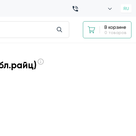
RU
В корзине
0 товаров
бл.райц)