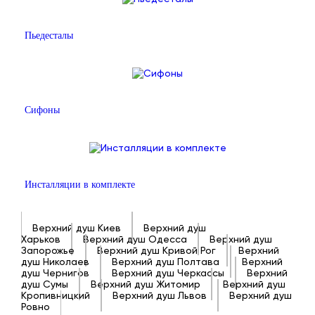
Пьедесталы
Сифоны
Инсталляции в комплекте
Верхний душ Киев
Верхний душ
Харьков
Верхний душ Одесса
Верхний душ
Запорожье
Верхний душ Кривой Рог
Верхний
душ Николаев
Верхний душ Полтава
Верхний
душ Чернигов
Верхний душ Черкассы
Верхний
душ Сумы
Верхний душ Житомир
Верхний душ
Кропивницкий
Верхний душ Львов
Верхний душ
Ровно