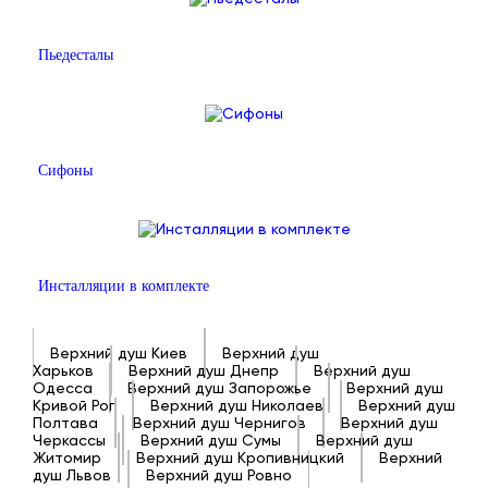
Пьедесталы
Сифоны
Инсталляции в комплекте
Верхний душ Киев
Верхний душ
Харьков
Верхний душ Днепр
Верхний душ
Одесса
Верхний душ Запорожье
Верхний душ
Кривой Рог
Верхний душ Николаев
Верхний душ
Полтава
Верхний душ Чернигов
Верхний душ
Черкассы
Верхний душ Сумы
Верхний душ
Житомир
Верхний душ Кропивницкий
Верхний
душ Львов
Верхний душ Ровно