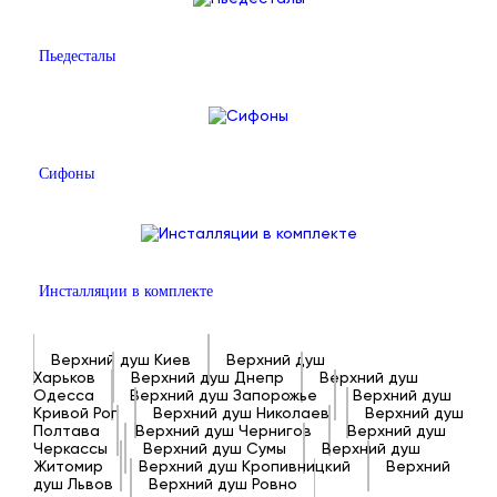
Пьедесталы
Сифоны
Инсталляции в комплекте
Верхний душ Киев
Верхний душ
Харьков
Верхний душ Днепр
Верхний душ
Одесса
Верхний душ Запорожье
Верхний душ
Кривой Рог
Верхний душ Николаев
Верхний душ
Полтава
Верхний душ Чернигов
Верхний душ
Черкассы
Верхний душ Сумы
Верхний душ
Житомир
Верхний душ Кропивницкий
Верхний
душ Львов
Верхний душ Ровно