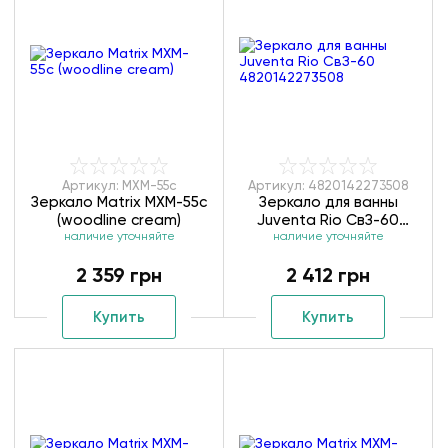
Артикул: MXM-55с
Артикул: 4820142273508
Зеркало Matrix MXM-55с
Зеркало для ванны
(woodline cream)
Juventa Rio СвЗ-60
наличие уточняйте
4820142273508
наличие уточняйте
2 359 грн
2 412 грн
Купить
Купить