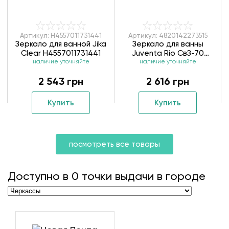
Артикул: H4557011731441
Артикул: 4820142273515
Зеркало для ванной Jika
Зеркало для ванны
Clear H4557011731441
Juventa Rio СвЗ-70
наличие уточняйте
наличие уточняйте
4820142273515
2 543 грн
2 616 грн
Купить
Купить
посмотреть все товары
Доступно в
0
точки выдачи в городе