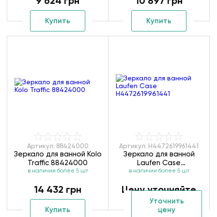
9 624 грн
10 897 грн
Купить
Купить
Артикул: 88424000
Артикул: H4472619961441
Зеркало для ванной Kolo
Зеркало для ванной
Traffic 88424000
Laufen Case
в наличии более 5 шт
в наличии более 5 шт
H4472619961441
14 432 грн
Цену уточняйте
Уточнить
Купить
цену