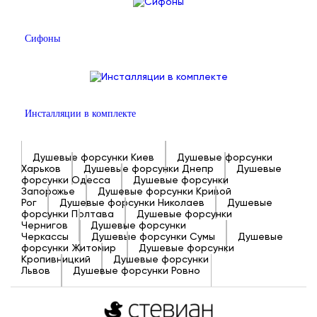
Сифоны
Инсталляции в комплекте
Душевые форсунки Киев
Душевые форсунки
Харьков
Душевые форсунки Днепр
Душевые
форсунки Одесса
Душевые форсунки
Запорожье
Душевые форсунки Кривой
Рог
Душевые форсунки Николаев
Душевые
форсунки Полтава
Душевые форсунки
Чернигов
Душевые форсунки
Черкассы
Душевые форсунки Сумы
Душевые
форсунки Житомир
Душевые форсунки
Кропивницкий
Душевые форсунки
Львов
Душевые форсунки Ровно