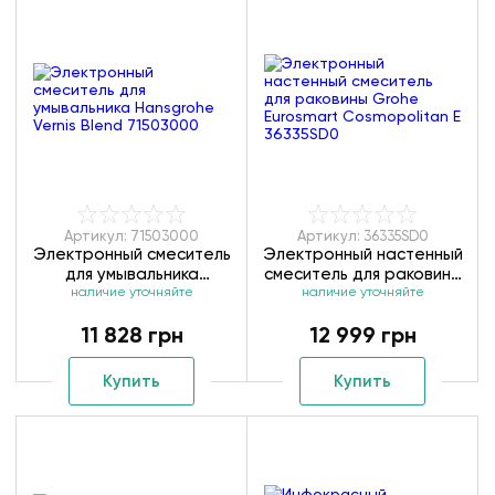
Артикул: 71503000
Артикул: 36335SD0
Электронный смеситель
Электронный настенный
для умывальника
смеситель для раковины
Hansgrohe Vernis Blend
наличие уточняйте
Grohe Eurosmart
наличие уточняйте
71503000
Cosmopolitan E
11 828 грн
12 999 грн
36335SD0
Купить
Купить