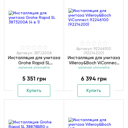
Артикул: 92246100
Артикул: 3873200A
(92214200)
Инсталляция для унитаза
Инсталляция для унитаза
Grohe Rapid SL
Villeroy&Boch ViConnect
3873200А (4 в 1)
наличие уточняйте
92246100 (92214200)
наличие уточняйте
5 351 грн
6 394 грн
Купить
Купить