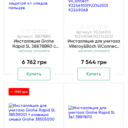
Артикул: 92246100
Артикул: 38878BR0
92249068 (92214200)
Инсталляция Grohe
Инсталляция для унитаза
Rapid SL 38878BR0 с
Villeroy&Boch ViConnect
защитой от следов
наличие уточняйте
92246100(92214200)
наличие уточняйте
пальцев
92249068
6 762 грн
7 544 грн
Купить
Купить
- -1101 грн