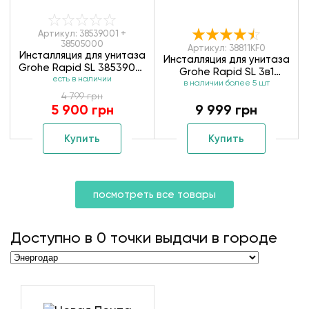
Артикул: 38539001 +
38505000
Артикул: 38811KF0
Инсталляция для унитаза
Инсталляция для унитаза
Grohe Rapid SL 38539001
Grohe Rapid SL 3в1
+ клавиша смыва Grohe
есть в наличии
в наличии более 5 шт
38811KF0
38505000
4 799 грн
5 900 грн
9 999 грн
Купить
Купить
посмотреть все товары
Доступно в
0
точки выдачи в городе