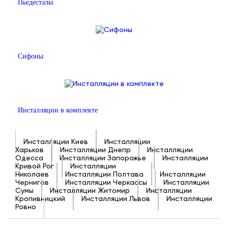
Пьедесталы
Сифоны
Инсталляции в комплекте
Инсталляции Киев
Инсталляции
Харьков
Инсталляции Днепр
Инсталляции
Одесса
Инсталляции Запорожье
Инсталляции
Кривой Рог
Инсталляции
Николаев
Инсталляции Полтава
Инсталляции
Чернигов
Инсталляции Черкассы
Инсталляции
Сумы
Инсталляции Житомир
Инсталляции
Кропивницкий
Инсталляции Львов
Инсталляции
Ровно