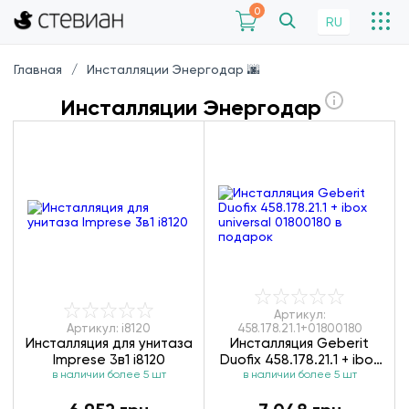
0
RU
Главная
Инсталляции Энергодар 🌆
Инсталляции Энергодар
Артикул:
Артикул: i8120
458.178.21.1+01800180
Инсталляция для унитаза
Инсталляция Geberit
Imprese 3в1 i8120
Duofix 458.178.21.1 + ibox
в наличии более 5 шт
universal 01800180
в наличии более 5 шт