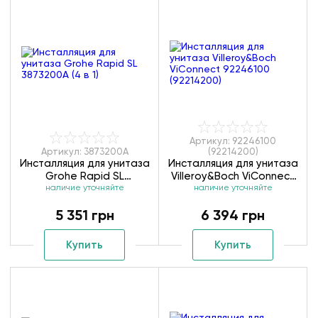
Артикул: 92246100
Артикул: 3873200A
(92214200)
Инсталляция для унитаза
Инсталляция для унитаза
Grohe Rapid SL
Villeroy&Boch ViConnect
3873200А (4 в 1)
наличие уточняйте
92246100 (92214200)
наличие уточняйте
5 351 грн
6 394 грн
Купить
Купить