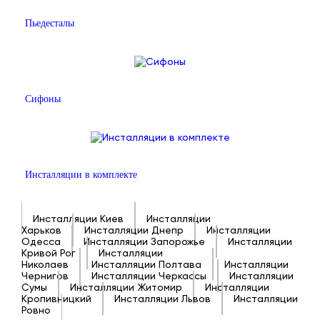
Пьедесталы
Сифоны
Инсталляции в комплекте
Инсталляции Киев
Инсталляции
Харьков
Инсталляции Днепр
Инсталляции
Одесса
Инсталляции Запорожье
Инсталляции
Кривой Рог
Инсталляции
Николаев
Инсталляции Полтава
Инсталляции
Чернигов
Инсталляции Черкассы
Инсталляции
Сумы
Инсталляции Житомир
Инсталляции
Кропивницкий
Инсталляции Львов
Инсталляции
Ровно