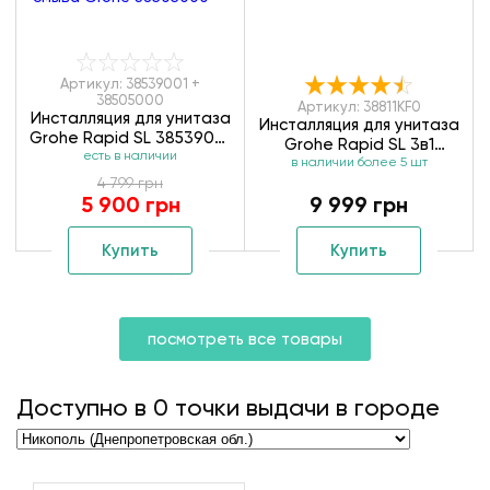
Артикул: 38539001 +
38505000
Артикул: 38811KF0
Инсталляция для унитаза
Инсталляция для унитаза
Grohe Rapid SL 38539001
Grohe Rapid SL 3в1
+ клавиша смыва Grohe
есть в наличии
в наличии более 5 шт
38811KF0
38505000
4 799 грн
5 900 грн
9 999 грн
Купить
Купить
посмотреть все товары
Доступно в
0
точки выдачи в городе